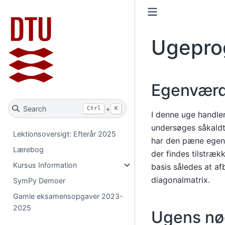
Ugepro
Egenværdi
Search
+
Ctrl
K
I denne uge handler
undersøges såkaldt
Lektionsoversigt: Efterår 2025
har den pæne egens
Lærebog
der findes tilstræ
Kursus Information
basis således at af
diagonalmatrix.
SymPy Demoer
Gamle eksamensopgaver 2023-
2025
Ugens nø