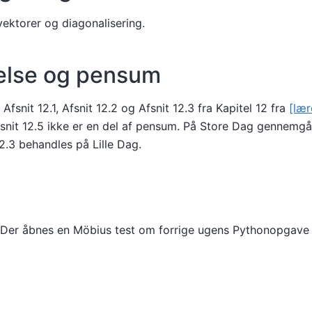
ektorer og diagonalisering.
else og pensum
Afsnit 12.1, Afsnit 12.2 og Afsnit 12.3 fra Kapitel 12 fra
[læ
fsnit 12.5 ikke er en del af pensum. På Store Dag gennemgås
12.3 behandles på Lille Dag.
Der åbnes en Möbius test om forrige ugens Pythonopgave k